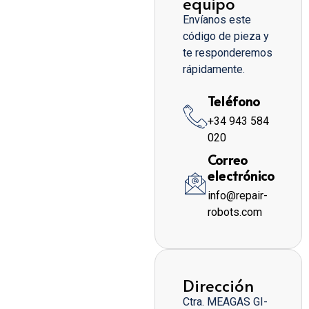
equipo
Envíanos este
código de pieza y
te responderemos
rápidamente.
Teléfono
+34 943 584
020
Correo
electrónico
info@repair-
robots.com
Dirección
Ctra. MEAGAS GI-