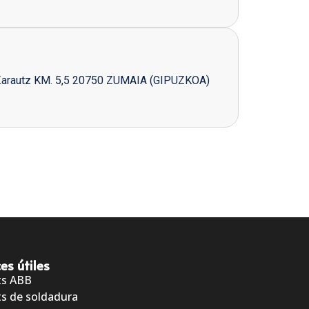
Zarautz KM. 5,5 20750 ZUMAIA (GIPUZKOA)
es útiles
ts ABB
s de soldadura