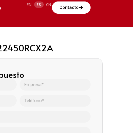
EN
ES
CN
s
Contacto
0B22450RCX2A
upuesto