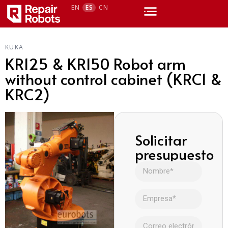
EN
ES
CN
KUKA
KR125 & KR150 Robot arm
without control cabinet (KRC1 &
KRC2)
Solicitar
presupuesto