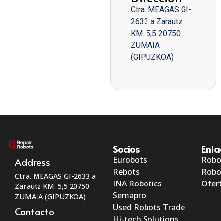
Ctra. MEAGAS GI-
2633 a Zarautz
KM. 5,5 20750
ZUMAIA
(GIPUZKOA)
Socios
Enla
Eurobots
Robo
Address
Rebots
Robo
Ctra. MEAGAS GI-2633 a
INA Robotics
Ofert
Zarautz KM. 5,5 20750
Semapro
ZUMAIA (GIPUZKOA)
Used Robots Trade
Contacto
Hi-tech Solutions