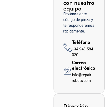
con nuestro
equipo
Envíanos este
código de pieza y
te responderemos
rápidamente.
Teléfono
+34 943 584
020
Correo
electrónico
info@repair-
robots.com
Dirección