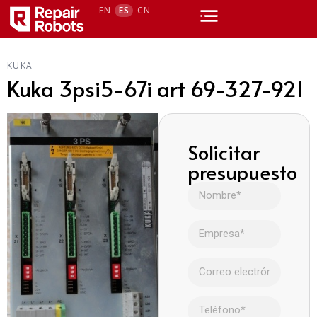
EN
ES
CN
KUKA
Kuka 3psi5-67i art 69-327-921
Solicitar
presupuesto