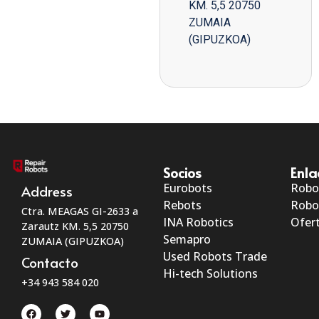
KM. 5,5 20750
ZUMAIA
(GIPUZKOA)
Socios
Enla
Eurobots
Robo
Address
Rebots
Robo
Ctra. MEAGAS GI-2633 a
INA Robotics
Ofert
Zarautz KM. 5,5 20750
Semapro
ZUMAIA (GIPUZKOA)
Used Robots Trade
Contacto
Hi-tech Solutions
+34 943 584 020