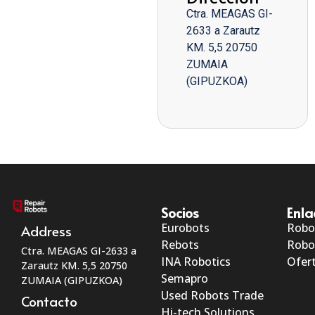
Ctra. MEAGAS GI-
2633 a Zarautz
KM. 5,5 20750
ZUMAIA
(GIPUZKOA)
Socios
Enla
Eurobots
Robo
Address
Rebots
Robo
Ctra. MEAGAS GI-2633 a
INA Robotics
Ofert
Zarautz KM. 5,5 20750
Semapro
ZUMAIA (GIPUZKOA)
Used Robots Trade
Contacto
Hi-tech Solutions