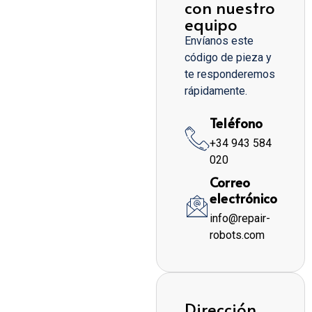
con nuestro
equipo
Envíanos este
código de pieza y
te responderemos
rápidamente.
Teléfono
+34 943 584
020
Correo
electrónico
info@repair-
robots.com
Dirección