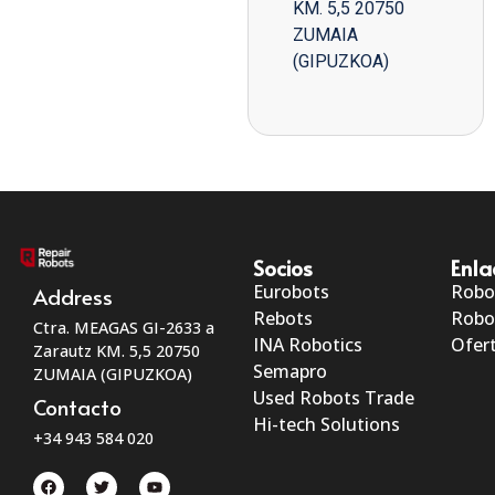
KM. 5,5 20750
ZUMAIA
(GIPUZKOA)
Socios
Enla
Eurobots
Robo
Address
Rebots
Robo
Ctra. MEAGAS GI-2633 a
INA Robotics
Ofert
Zarautz KM. 5,5 20750
Semapro
ZUMAIA (GIPUZKOA)
Used Robots Trade
Contacto
Hi-tech Solutions
+34 943 584 020