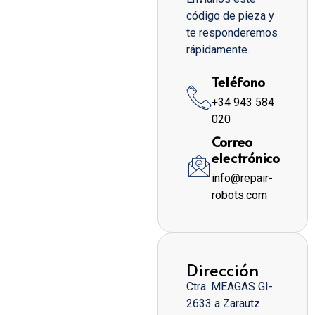
código de pieza y
te responderemos
rápidamente.
Teléfono
+34 943 584
020
Correo
electrónico
info@repair-
robots.com
Dirección
Ctra. MEAGAS GI-
2633 a Zarautz