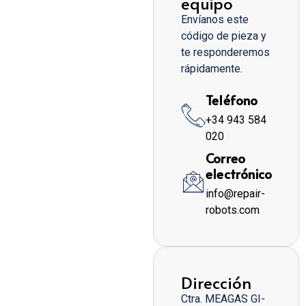
equipo
Envíanos este
código de pieza y
te responderemos
rápidamente.
Teléfono
+34 943 584
020
Correo
electrónico
info@repair-
robots.com
Dirección
Ctra. MEAGAS GI-