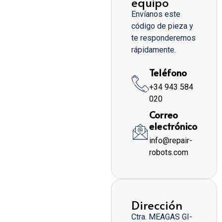
equipo
Envíanos este
código de pieza y
te responderemos
rápidamente.
Teléfono
+34 943 584
020
Correo
electrónico
info@repair-
robots.com
Dirección
Ctra. MEAGAS GI-