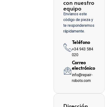
con nuestro
equipo
Envíanos este
código de pieza y
te responderemos
rápidamente.
Teléfono
+34 943 584
020
Correo
electrónico
info@repair-
robots.com
Dirección