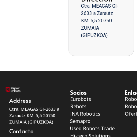
Ctra. MEAGAS GI-
2633 a Zarautz
KM. 5,5 20750
ZUMAIA
(GIPUZKOA)
Socios
Enla
Eurobots
Robo
Address
Rebots
Robo
Ctra. MEAGAS GI-2633 a
INA Robotics
Ofert
Zarautz KM. 5,5 20750
Semapro
ZUMAIA (GIPUZKOA)
Used Robots Trade
Contacto
Hi-tech Solutions