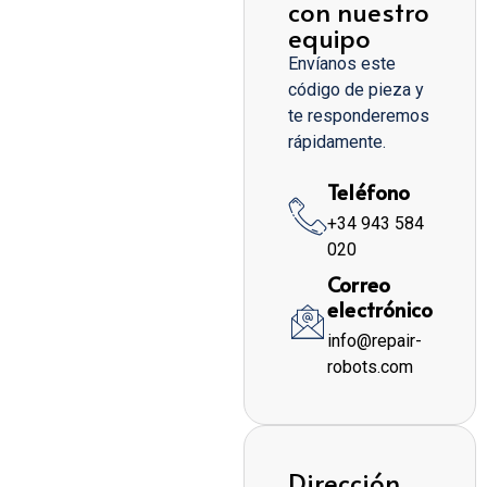
con nuestro
equipo
Envíanos este
código de pieza y
te responderemos
rápidamente.
Teléfono
+34 943 584
020
Correo
electrónico
info@repair-
robots.com
Dirección