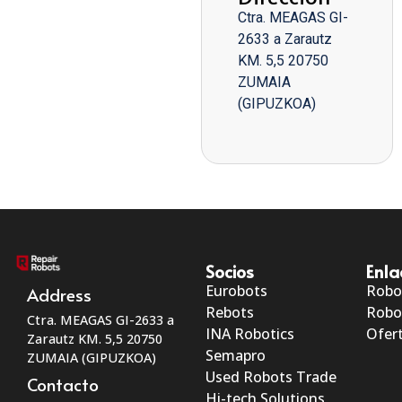
Ctra. MEAGAS GI-
2633 a Zarautz
KM. 5,5 20750
ZUMAIA
(GIPUZKOA)
Socios
Enla
Eurobots
Robo
Address
Rebots
Robo
Ctra. MEAGAS GI-2633 a
INA Robotics
Ofert
Zarautz KM. 5,5 20750
Semapro
ZUMAIA (GIPUZKOA)
Used Robots Trade
Contacto
Hi-tech Solutions