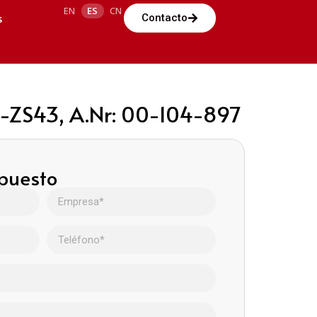
EN
ES
CN
s
Contacto
-ZS43, A.Nr: 00-104-897
upuesto