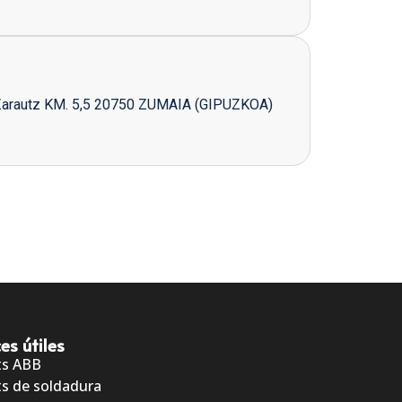
Zarautz KM. 5,5 20750 ZUMAIA (GIPUZKOA)
es útiles
ts ABB
s de soldadura