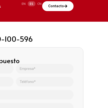
EN
ES
CN
s
Contacto
00-100-596
upuesto