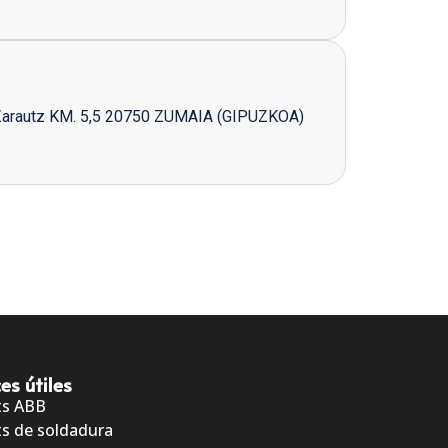
Zarautz KM. 5,5 20750 ZUMAIA (GIPUZKOA)
es útiles
ts ABB
s de soldadura