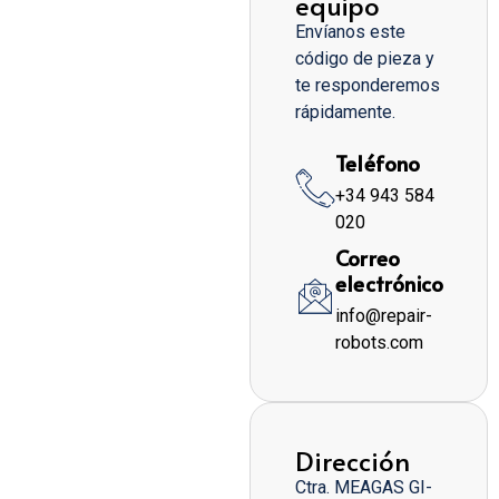
equipo
Envíanos este
código de pieza y
te responderemos
rápidamente.
Teléfono
+34 943 584
020
Correo
electrónico
info@repair-
robots.com
Dirección
Ctra. MEAGAS GI-