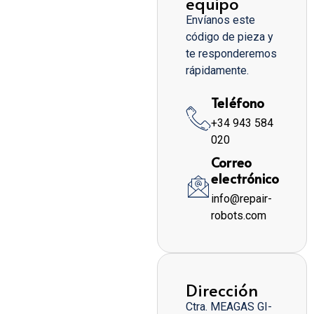
equipo
Envíanos este
código de pieza y
te responderemos
rápidamente.
Teléfono
+34 943 584
020
Correo
electrónico
info@repair-
robots.com
Dirección
Ctra. MEAGAS GI-