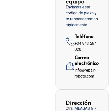
equipo
Envíanos este
código de pieza y
te responderemos
rápidamente.
Teléfono
+34 943 584
020
Correo
electrónico
info@repair-
robots.com
Dirección
Ctra. MEAGAS GI-