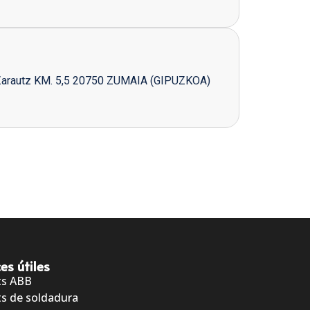
Zarautz KM. 5,5 20750 ZUMAIA (GIPUZKOA)
es útiles
ts ABB
s de soldadura