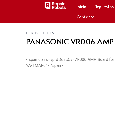
Inicio
Repuestos
Contacto
OTROS ROBOTS
PANASONIC VR006 AMP 
<span class=»prdDescC»>VR006 AMP Board for P
YA-1MAR61</span>