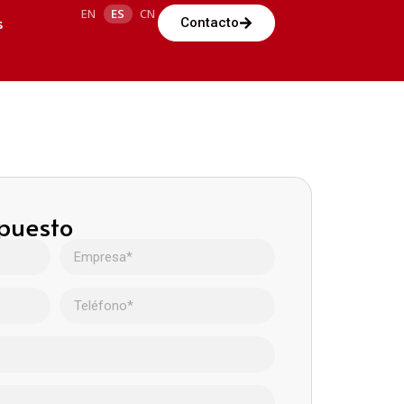
EN
ES
CN
s
Contacto
upuesto