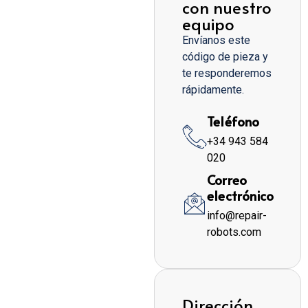
con nuestro
equipo
Envíanos este
código de pieza y
te responderemos
rápidamente.
Teléfono
+34 943 584
020
Correo
electrónico
info@repair-
robots.com
Dirección