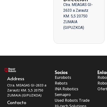
Ctra. MEAGAS GI-
2633 a Zarautz
KM. 5,5 20750
ZUMAIA
(GIPUZKOA)
Socios
Enla
Eurobots
Robo
Address
Rebots
Robo
Ctra. MEAGAS GI-2633 a
INA Robotics
Ofert
Zarautz KM. 5,5 20750
Semapro
ZUMAIA (GIPUZKOA)
Used Robots Trade
Contacto
Hi-tech Solutions