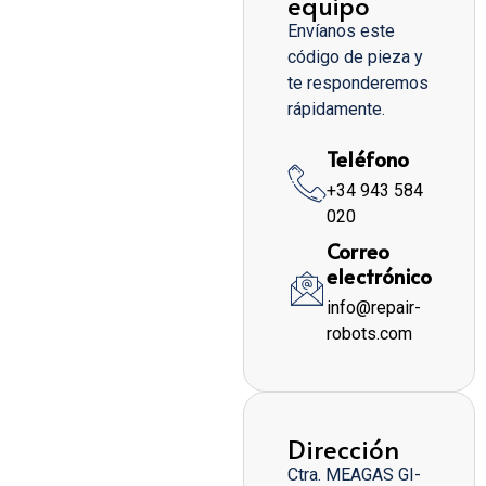
equipo
Envíanos este
código de pieza y
te responderemos
rápidamente.
Teléfono
+34 943 584
020
Correo
electrónico
info@repair-
robots.com
Dirección
Ctra. MEAGAS GI-