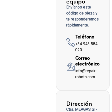
equipo
Envíanos este
código de pieza y
te responderemos
rápidamente.
Teléfono
+34 943 584
020
Correo
electrónico
info@repair-
robots.com
Dirección
Ctra. MEAGAS GI-