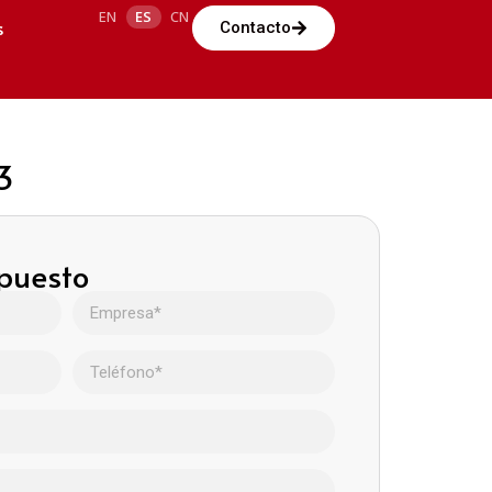
EN
ES
CN
s
Contacto
3
upuesto