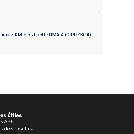
Zarautz KM. 5,5 20750 ZUMAIA (GIPUZKOA)
es útiles
ts ABB
s de soldadura