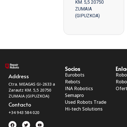
KM. 5,5 20750
ZUMAIA
(GIPUZKOA)
Socios
Enla
Eurobots
Robo
Address
Rebots
Robo
Ctra. MEAGAS GI-2633 a
INA Robotics
Ofert
Zarautz KM. 5,5 20750
Semapro
ZUMAIA (GIPUZKOA)
Used Robots Trade
Contacto
Hi-tech Solutions
+34 943 584 020