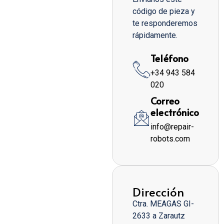
código de pieza y
te responderemos
rápidamente.
Teléfono
+34 943 584
020
Correo
electrónico
info@repair-
robots.com
Dirección
Ctra. MEAGAS GI-
2633 a Zarautz