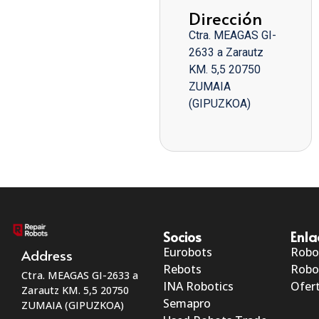
Dirección
Ctra. MEAGAS GI-
2633 a Zarautz
KM. 5,5 20750
ZUMAIA
(GIPUZKOA)
Socios
Enla
Eurobots
Robo
Address
Rebots
Robo
Ctra. MEAGAS GI-2633 a
INA Robotics
Ofert
Zarautz KM. 5,5 20750
Semapro
ZUMAIA (GIPUZKOA)