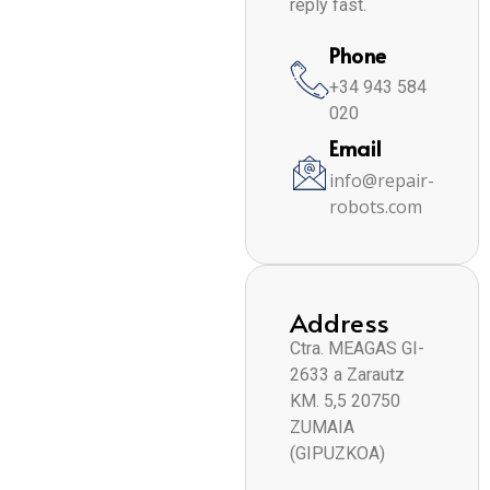
reply fast.
Phone
+34 943 584
020
Email
info@repair-
robots.com
Address
Ctra. MEAGAS GI-
2633 a Zarautz
KM. 5,5 20750
ZUMAIA
(GIPUZKOA)