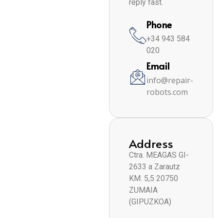
reply fast.
Phone
+34 943 584
020
Email
info@repair-
robots.com
Address
Ctra. MEAGAS GI-
2633 a Zarautz
KM. 5,5 20750
ZUMAIA
(GIPUZKOA)