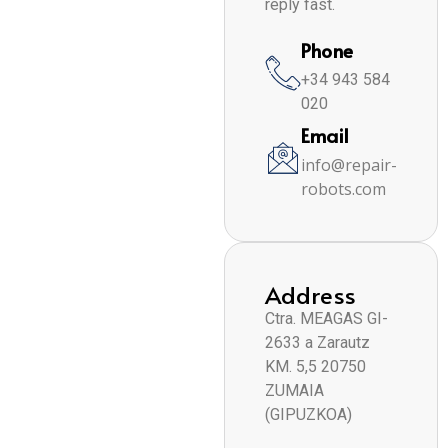
reply fast.
Phone
+34 943 584
020
Email
info@repair-
robots.com
Address
Ctra. MEAGAS GI-
2633 a Zarautz
KM. 5,5 20750
ZUMAIA
(GIPUZKOA)