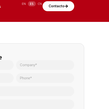
EN
ES
CN
s
Contacto
e