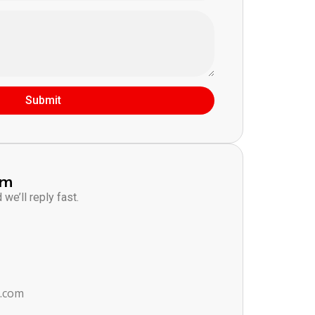
Submit
am
we’ll reply fast.
s.com