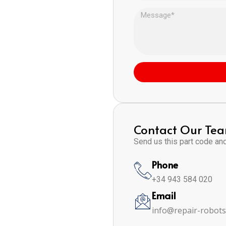
Contact Our Te
Send us this part code and 
Phone
+34 943 584 020
Email
info@repair-robot