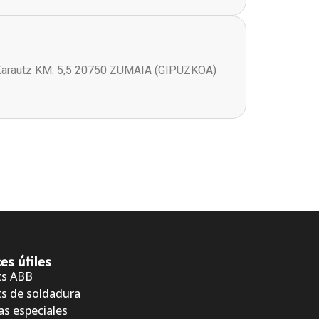
Zarautz KM. 5,5 20750 ZUMAIA (GIPUZKOA)
es útiles
ts ABB
s de soldadura
as especiales