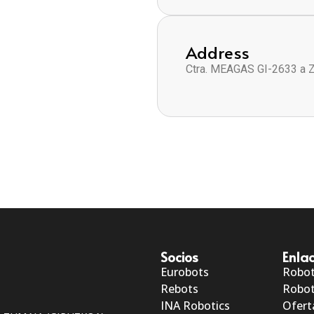
Address
Ctra. MEAGAS GI-2633 a 
Socios
Enlac
Eurobots
Robo
Rebots
Robot
INA Robotics
Ofert