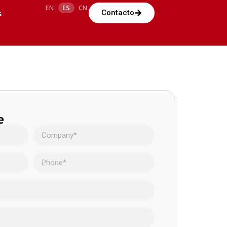
EN
ES
CN
s
Contacto
e