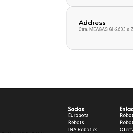
Address
Ctra. MEAGAS GI-2633 a 
Socios
Enlac
Eurobots
Robo
Rebots
Robot
INA Robotics
Ofert