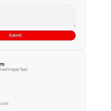
Submit
am
we’ll reply fast.
s.com