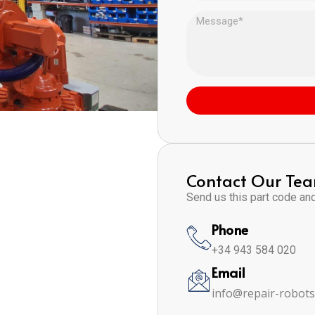
Contact Our Te
Send us this part code and 
Phone
+34 943 584 020
Email
info@repair-robot