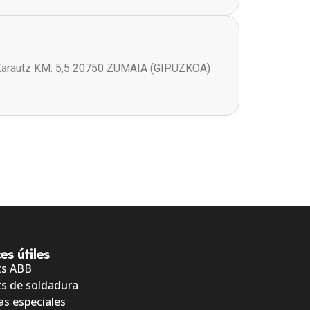
Zarautz KM. 5,5 20750 ZUMAIA (GIPUZKOA)
es útiles
ts ABB
s de soldadura
as especiales