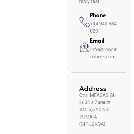
reply fast.
Phone
+34 943 584
020
Email
info@repair-
robots.com
Address
Ctra. MEAGAS GI-
2633 a Zarautz
KM. 5,5 20750
ZUMAIA
(GIPUZKOA)