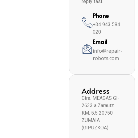
reply fast.
Phone
+34 943 584
020
Email
info@repair-
robots.com
Address
Ctra. MEAGAS GI-
2633 a Zarautz
KM. 5,5 20750
ZUMAIA
(GIPUZKOA)