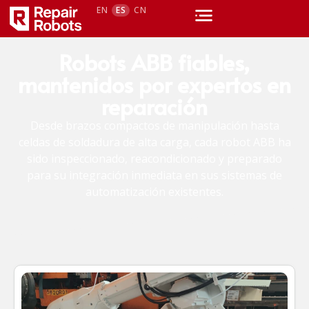
EN
ES
CN
Robots ABB fiables,
mantenidos por expertos en
reparación
Desde brazos compactos de manipulación hasta
celdas de soldadura de alta carga, cada robot ABB ha
sido inspeccionado, reacondicionado y preparado
para su integración inmediata en sus sistemas de
automatización existentes.