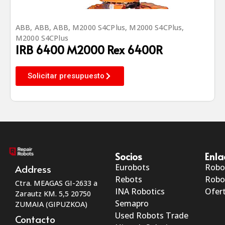
ABB
,
ABB
,
ABB
,
M2000 S4CPlus
,
M2000 S4CPlus
,
M2000 S4CPlus
IRB 6400 M2000 Rex 6400R
Solicitar presupuesto
Socios
Enla
Eurobots
Robo
Address
Rebots
Robo
Ctra. MEAGAS GI-2633 a
INA Robotics
Ofert
Zarautz KM. 5,5 20750
Semapro
ZUMAIA (GIPUZKOA)
Used Robots Trade
Contacto