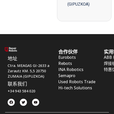
(GIPUZKOA)
合作伙伴
实用
Eurobots
ABB
地址
Rebots
焊接
Ctra. MEAGAS GI-2633 a
INA Robotics
特惠
Zarautz KM. 5,5 20750
Semapro
ZUMAIA (GIPUZKOA)
Used Robots Trade
联系我们
Hi-tech Solutions
+34 943 584 020