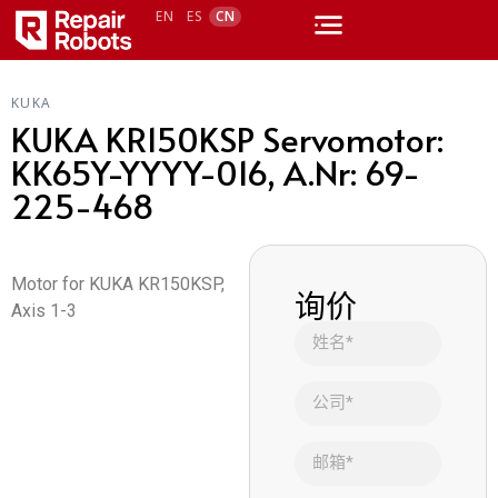
EN
ES
CN
KUKA
KUKA KR150KSP Servomotor:
KK65Y-YYYY-016, A.Nr: 69-
225-468
Motor for KUKA KR150KSP,
询价
Axis 1-3