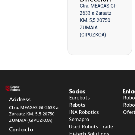
Ctra. MEAGAS GI-
2633 a Zarautz
KM. 5,5 20750
ZUMAIA
(GIPUZKOA)
Socios
Enla
Eurobots
Robo
Address
Rebots
Robo
Ctra. MEAGAS GI-2633 a
INA Robotics
Ofert
Zarautz KM. 5,5 20750
Semapro
ZUMAIA (GIPUZKOA)
Used Robots Trade
Contacto
Hi-tech Solutions