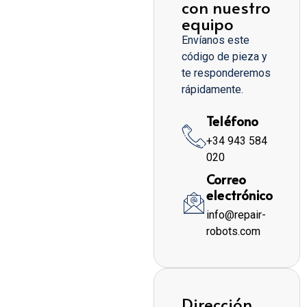
con nuestro
equipo
Envíanos este
código de pieza y
te responderemos
rápidamente.
Teléfono
+34 943 584
020
Correo
electrónico
info@repair-
robots.com
Dirección