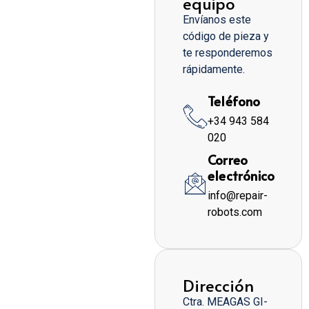
equipo
Envíanos este
código de pieza y
te responderemos
rápidamente.
Teléfono
+34 943 584
020
Correo
electrónico
info@repair-
robots.com
Dirección
Ctra. MEAGAS GI-