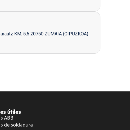
Zarautz KM. 5,5 20750 ZUMAIA (GIPUZKOA)
es útiles
ts ABB
s de soldadura