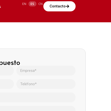
EN
ES
CN
s
Contacto
upuesto