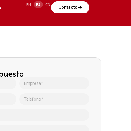
EN
ES
CN
s
Contacto
upuesto