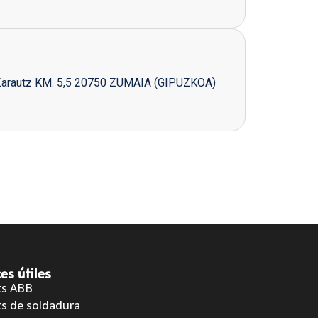
Zarautz KM. 5,5 20750 ZUMAIA (GIPUZKOA)
es útiles
ts ABB
s de soldadura