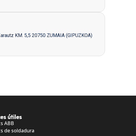
Zarautz KM. 5,5 20750 ZUMAIA (GIPUZKOA)
es útiles
ts ABB
s de soldadura