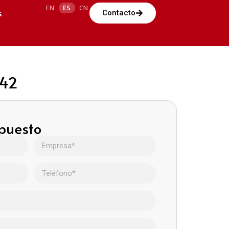
EN
ES
CN
s
Contacto
042
upuesto