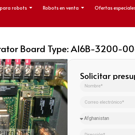
 para robots
Robots en venta
Ofertas especiale
rator Board Type: A16B-3200-0
Solicitar pres