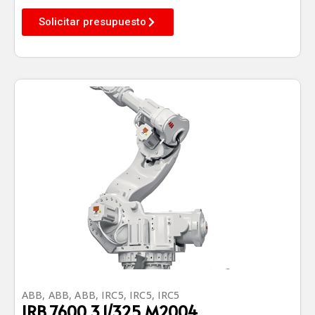
Solicitar presupuesto
ABB
,
ABB
,
ABB
,
IRC5
,
IRC5
,
IRC5
IRB 7600 3.1/325 M2004