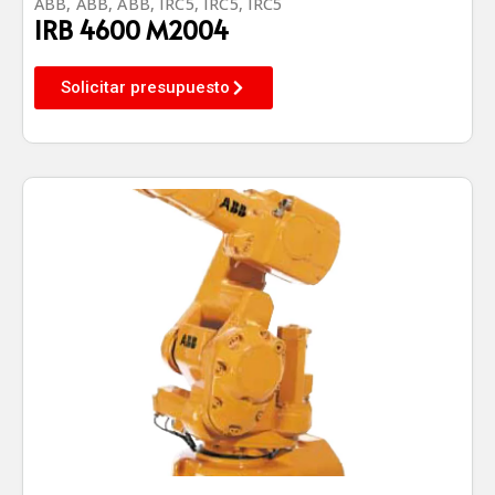
ABB
,
ABB
,
ABB
,
IRC5
,
IRC5
,
IRC5
IRB 4600 M2004
Solicitar presupuesto