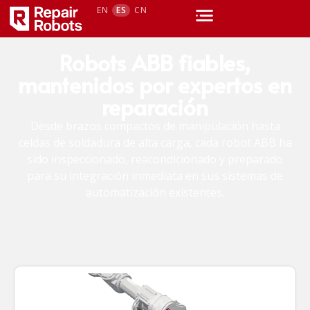
EN
ES
CN
Robots ABB fiables,
mantenidos por expertos en
reparación
Desde brazos compactos de manipulación hasta
celdas de soldadura de alta carga, cada robot ABB ha
sido inspeccionado, reacondicionado y preparado
para su integración inmediata en sus sistemas de
automatización existentes.