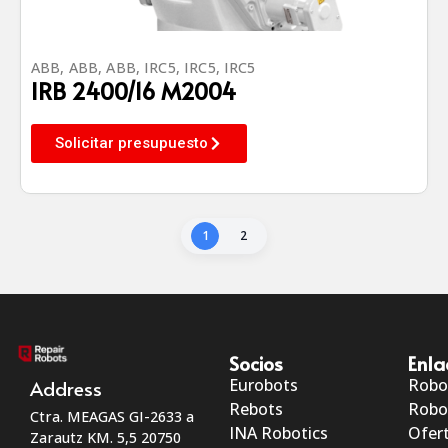
ABB
,
ABB
,
ABB
,
IRC5
,
IRC5
,
IRC5
IRB 2400/16 M2004
Solicitar presupuesto
1
2
Socios
Enla
Eurobots
Robo
Address
Rebots
Robo
Ctra. MEAGAS GI-2633 a
INA Robotics
Ofert
Zarautz KM. 5,5 20750